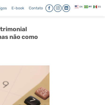
EN
PT
ES
igos
E-book
Contato
trimonial
 mas não como