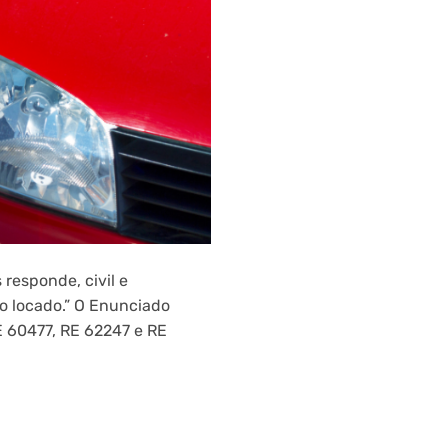
responde, civil e
ro locado.” O Enunciado
E 60477, RE 62247 e RE