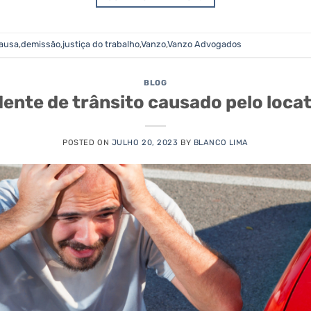
causa
,
demissão
,
justiça do trabalho
,
Vanzo
,
Vanzo Advogados
BLOG
dente de trânsito causado pelo locat
POSTED ON
JULHO 20, 2023
BY
BLANCO LIMA