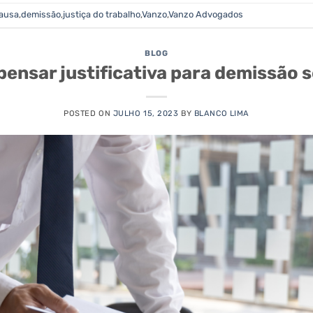
causa
,
demissão
,
justiça do trabalho
,
Vanzo
,
Vanzo Advogados
BLOG
pensar justificativa para demissão 
POSTED ON
JULHO 15, 2023
BY
BLANCO LIMA