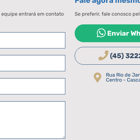
Fale agora mesm
 equipe entrará em contato
Se preferir, fale conosco p
Enviar W
(45) 322
Rua Rio de Jan
Centro - Casc