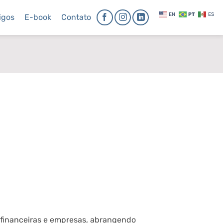
EN
PT
ES
igos
E-book
Contato
s financeiras e empresas, abrangendo