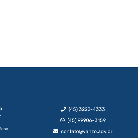
da
(45) 3222-4333
-
(45) 99906-3159
fesa
contato@vanzo.adv.br