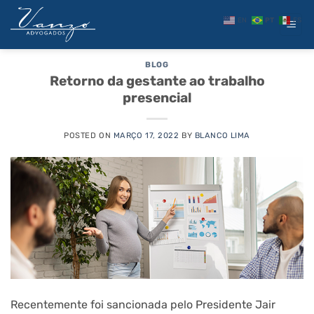
Skip
EN
PT
ES
to
ARQUIVOS DE TAG:
CORONAVÍRUS
content
BLOG
Retorno da gestante ao trabalho
presencial
POSTED ON
MARÇO 17, 2022
BY
BLANCO LIMA
Recentemente foi sancionada pelo Presidente Jair