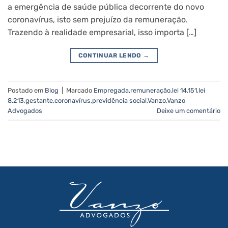
a emergência de saúde pública decorrente do novo
coronavírus, isto sem prejuízo da remuneração.
Trazendo à realidade empresarial, isso importa […]
CONTINUAR LENDO
→
Postado em
Blog
|
Marcado
Empregada
,
remuneração
,
lei 14.151
,
lei
8.213
,
gestante
,
coronavírus
,
previdência social
,
Vanzo
,
Vanzo
Advogados
Deixe um comentário