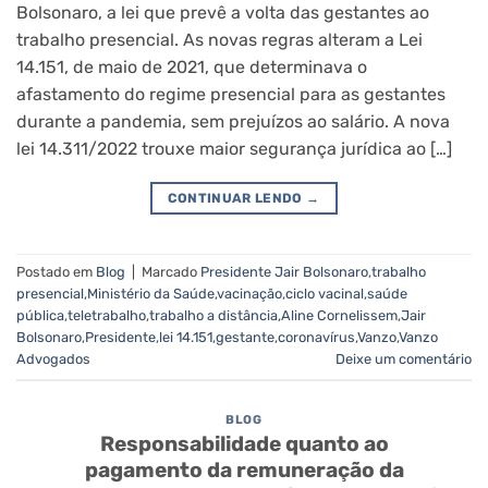
Bolsonaro, a lei que prevê a volta das gestantes ao
trabalho presencial. As novas regras alteram a Lei
14.151, de maio de 2021, que determinava o
afastamento do regime presencial para as gestantes
durante a pandemia, sem prejuízos ao salário. A nova
lei 14.311/2022 trouxe maior segurança jurídica ao […]
CONTINUAR LENDO
→
Postado em
Blog
|
Marcado
Presidente Jair Bolsonaro
,
trabalho
presencial
,
Ministério da Saúde
,
vacinação
,
ciclo vacinal
,
saúde
pública
,
teletrabalho
,
trabalho a distância
,
Aline Cornelissem
,
Jair
Bolsonaro
,
Presidente
,
lei 14.151
,
gestante
,
coronavírus
,
Vanzo
,
Vanzo
Advogados
Deixe um comentário
BLOG
Responsabilidade quanto ao
pagamento da remuneração da