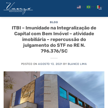
Skip
EN
PT
ES
to
ARQUIVOS DE TAG:
ITBI
content
BLOG
ITBI – Imunidade na Integralização de
Capital com Bem Imóvel – atividade
imobiliária – repercussão do
julgamento do STF no RE N.
796.376/SC
POSTED ON
AGOSTO 13, 2021
BY
BLANCO LIMA