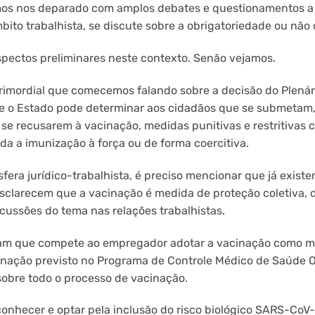
s nos deparado com amplos debates e questionamentos a r
ito trabalhista, se discute sobre a obrigatoriedade ou não
spectos preliminares neste contexto. Senão vejamos.
primordial que comecemos falando sobre a decisão do Plenár
ue o Estado pode determinar aos cidadãos que se submetam
 se recusarem à vacinação, medidas punitivas e restritivas
da a imunização à força ou de forma coercitiva.
sfera jurídico-trabalhista, é preciso mencionar que já exist
 esclarecem que a vacinação é medida de proteção coletiva,
ussões do tema nas relações trabalhistas.
am que compete ao empregador adotar a vacinação como me
cinação previsto no Programa de Controle Médico de Saúde 
sobre todo o processo de vacinação.
onhecer e optar pela inclusão do risco biológico SARS-CoV