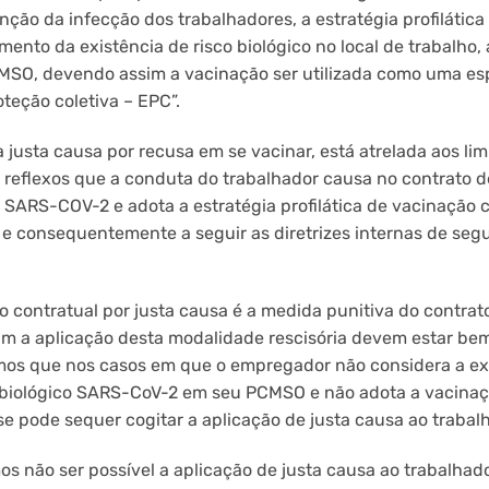
nção da infecção dos trabalhadores, a estratégia profilática
ento da existência de risco biológico no local de trabalho
CMSO, devendo assim a vacinação ser utilizada como uma e
teção coletiva – EPC”.
 justa causa por recusa em se vacinar, está atrelada aos lim
eflexos que a conduta do trabalhador causa no contrato de
 SARS-COV-2 e adota a estratégia profilática de vacinação
e consequentemente a seguir as diretrizes internas de segu
 contratual por justa causa é a medida punitiva do contrato
m a aplicação desta modalidade rescisória devem estar be
demos que nos casos em que o empregador não considera a e
co biológico SARS-CoV-2 em seu PCMSO e não adota a vacina
e pode sequer cogitar a aplicação de justa causa ao trabal
s não ser possível a aplicação de justa causa ao trabalhad